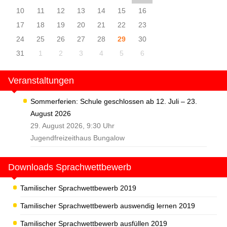
10
11
12
13
14
15
16
17
18
19
20
21
22
23
24
25
26
27
28
29
30
31
1
2
3
4
5
6
Veranstaltungen
Sommerferien: Schule geschlossen ab 12. Juli – 23.
August 2026
29. August 2026, 9:30 Uhr
Jugendfreizeithaus Bungalow
Downloads Sprachwettbewerb
Tamilischer Sprachwettbewerb 2019
Tamilischer Sprachwettbewerb auswendig lernen 2019
Tamilischer Sprachwettbewerb ausfüllen 2019