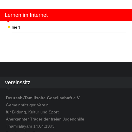
Lernen im Internet
hier!
Vereinssitz
Deutsch-Tamilische Gesellschaft e.V.
Gemeinnütziger Verein
für Bildung, Kultur und Sport
Anerkannter Träger der freien Jugendhilfe
Thamilalayam 14.04.1993